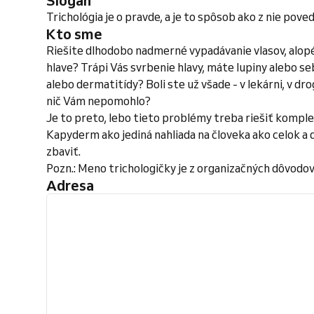
Slogan
Trichológia je o pravde, a je to spôsob ako z nie pove
Kto sme
Riešite dlhodobo nadmerné vypadávanie vlasov, alopé
hlave? Trápi Vás svrbenie hlavy, máte lupiny alebo s
alebo dermatitídy? Boli ste už všade - v lekárni, v dro
nič Vám nepomohlo?
Je to preto, lebo tieto problémy treba riešiť komple
Kapyderm ako jediná nahliada na človeka ako celok 
zbaviť.
Pozn.: Meno trichologičky je z organizačných dôvodov
Adresa