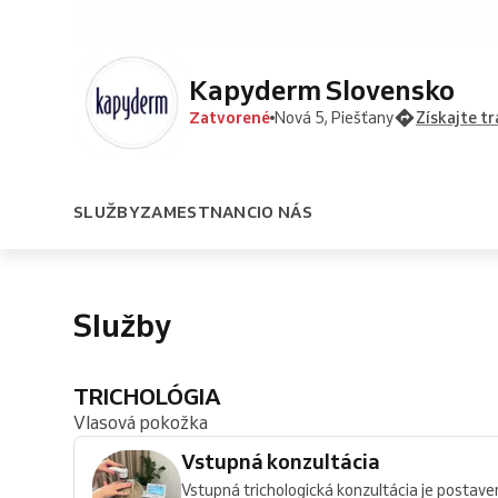
Kapyderm Slovensko
Zatvorené
Nová 5, Piešťany
Získajte tr
SLUŽBY
ZAMESTNANCI
O NÁS
Služby
TRICHOLÓGIA
Vlasová pokožka
Vstupná konzultácia
Vstupná trichologická konzultácia je postaven