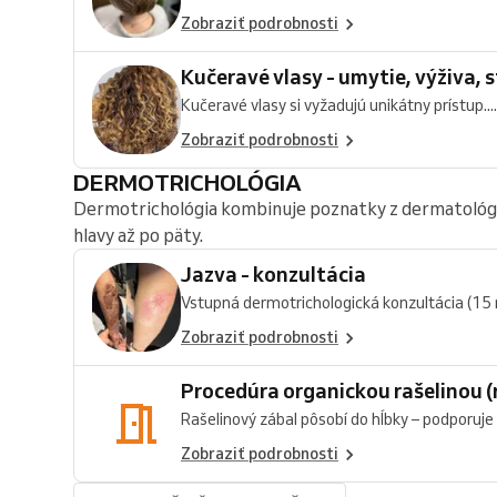
Zobraziť podrobnosti
Kučeravé vlasy - umytie, výživa, s
Kučeravé vlasy si vyžadujú unikátny prístup....
Zobraziť podrobnosti
DERMOTRICHOLÓGIA
Dermotrichológia kombinuje poznatky z dermatológie 
hlavy až po päty.
Jazva - konzultácia
Vstupná dermotrichologická konzultácia (15 m
Zobraziť podrobnosti
Procedúra organickou rašelinou (r
Rašelinový zábal pôsobí do hĺbky – podporuje ci
Zobraziť podrobnosti