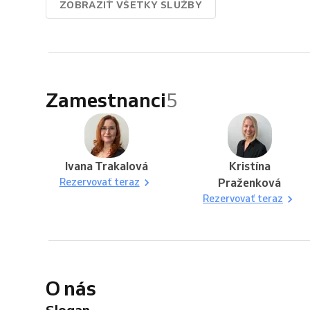
ZOBRAZIŤ VŠETKY SLUŽBY
Zamestnanci
5
Ivana Trakalová
Kristína
Rezervovať teraz
Praženková
Rezervovať teraz
O nás