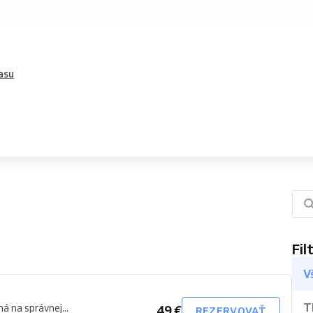
asu
Fil
V
T
á na správnej...
49 €
REZERVOVAŤ