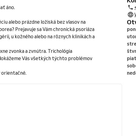
K
dať áno.
O
ciu alebo prázdne ložiská bez vlasov na
eborea? Prejavuje sa Vám chronická psoriáza
pon
gérii, u kožného alebo na rôznych klinikách a
uto
str
xne zvonka a zvnútra. Trichológia
štv
a dokážeme Vás všetkých týchto problémov
pia
sob
 orientačné.
ned