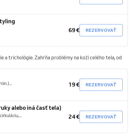
tyling
69 €
REZERVOVAŤ
a trichológie. Zahŕňa problémy na koži celého tela, od
in.)...
19 €
REZERVOVAŤ
uky alebo iná časť tela)
rkuláciu,...
24 €
REZERVOVAŤ