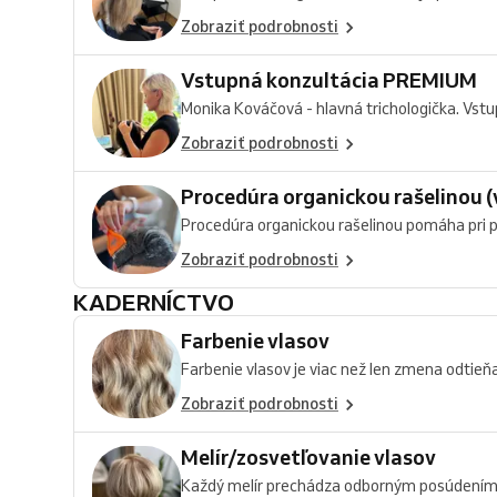
Zobraziť podrobnosti
Vstupná konzultácia PREMIUM
Monika Kováčová - hlavná trichologička. Vstup
Zobraziť podrobnosti
Procedúra organickou rašelinou 
Procedúra organickou rašelinou pomáha pri pa
Zobraziť podrobnosti
KADERNÍCTVO
Farbenie vlasov
Farbenie vlasov je viac než len zmena odtieňa.
Zobraziť podrobnosti
Melír/zosvetľovanie vlasov
Každý melír prechádza odborným posúdením s